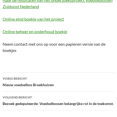
Naar de resultaten van het onderzoeksproject Voedselbossen
Zuidoost Nederland
Online eind boekje van het project
Online beheer en onderhoud boekje
Neem contact met ons op voor een papieren versie van de
boekjes
Bericht
VORIG BERICHT
navigatie
Nieuw voedselbos Broekhuizen
VOLGEND BERICHT
Bezoek gedeputeerde: Voedselbossen belangrijke rol in de toekomst.