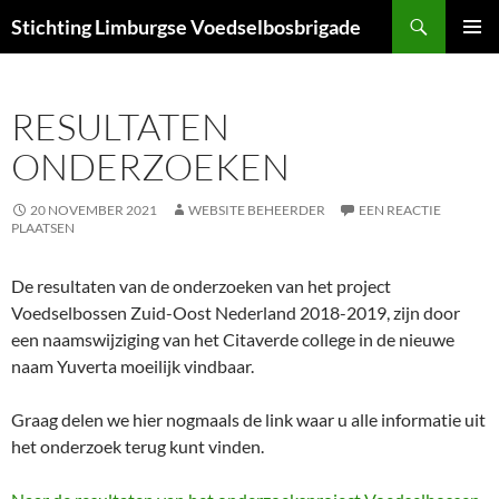
Ga
Zoeken
Stichting Limburgse Voedselbosbrigade
naar
PRIMAI
de
MENU
inhoud
RESULTATEN
ONDERZOEKEN
20 NOVEMBER 2021
WEBSITE BEHEERDER
EEN REACTIE
PLAATSEN
De resultaten van de onderzoeken van het project
Voedselbossen Zuid-Oost Nederland 2018-2019, zijn door
een naamswijziging van het Citaverde college in de nieuwe
naam Yuverta moeilijk vindbaar.
Graag delen we hier nogmaals de link waar u alle informatie uit
het onderzoek terug kunt vinden.