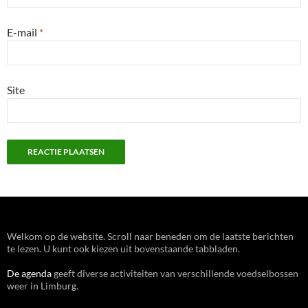
E-mail
*
Site
Welkom op de website. Scroll naar beneden om de laatste berichten
te lezen. U kunt ook kiezen uit bovenstaande tabbladen.
De agenda
geeft diverse activiteiten van verschillende voedselbossen
weer in Limburg.