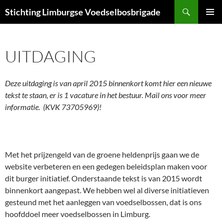
Ga
Zoeken
Stichting Limburgse Voedselbosbrigade
naar
PRIMAI
de
MENU
inhoud
UITDAGING
Deze uitdaging is van april 2015 binnenkort komt hier een nieuwe
tekst te staan, er is 1 vacature in het bestuur. Mail ons voor meer
informatie. (KVK 73705969)!
Met het prijzengeld van de groene heldenprijs gaan we de
website verbeteren en een gedegen beleidsplan maken voor
dit burger initiatief. Onderstaande tekst is van 2015 wordt
binnenkort aangepast. We hebben wel al diverse initiatieven
gesteund met het aanleggen van voedselbossen, dat is ons
hoofddoel meer voedselbossen in Limburg.