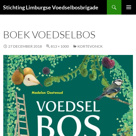
Ga
Zoeken
Stichting Limburgse Voedselbosbrigade
naar
PRIMAI
de
MENU
inhoud
BOEK VOEDSELBOS
27 DECEMBER 2018
813 × 1000
KORTEVONCK