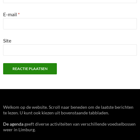
E-mail
*
Site
Welkom op de website. Scroll naar beneden om de laatste berichten
te lezen. U kunt ook kiezen uit bovenstaande tabbladen.
De agenda
geeft diverse activiteiten van verschillende voedselbossen
weer in Limburg.