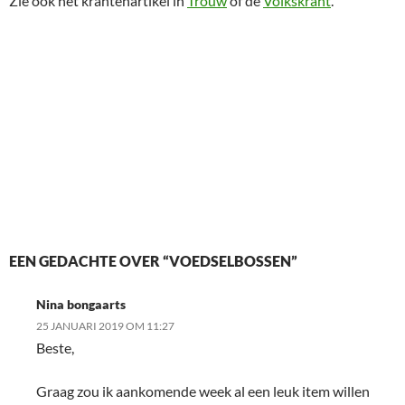
Zie ook het krantenartikel in
Trouw
of de
Volkskrant
.
EEN GEDACHTE OVER “VOEDSELBOSSEN”
Nina bongaarts
25 JANUARI 2019 OM 11:27
Beste,
Graag zou ik aankomende week al een leuk item willen