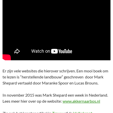
Er zijn vele websites die hierover schrijven. Een mooi boek om
te lezen is “herstellende landbouw” geschreven door Mark
Shepard vertaald door Maranke Spoor en Lucas Brouns.
In november 2015 was Mark Shepard een week in Nederland.
Lees meer hier over op de website:
www.akkernaarbos.nl