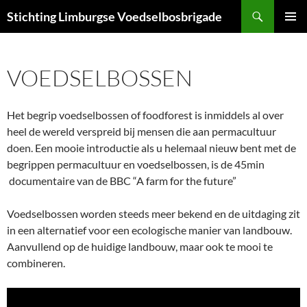
Ga
Zoeken
Stichting Limburgse Voedselbosbrigade
naar
PRIMAI
de
MENU
inhoud
VOEDSELBOSSEN
Het begrip voedselbossen of foodforest is inmiddels al over
heel de wereld verspreid bij mensen die aan permacultuur
doen. Een mooie introductie als u helemaal nieuw bent met de
begrippen permacultuur en voedselbossen, is de 45min
documentaire van de BBC “A farm for the future”
Voedselbossen worden steeds meer bekend en de uitdaging zit
in een alternatief voor een ecologische manier van landbouw.
Aanvullend op de huidige landbouw, maar ook te mooi te
combineren.