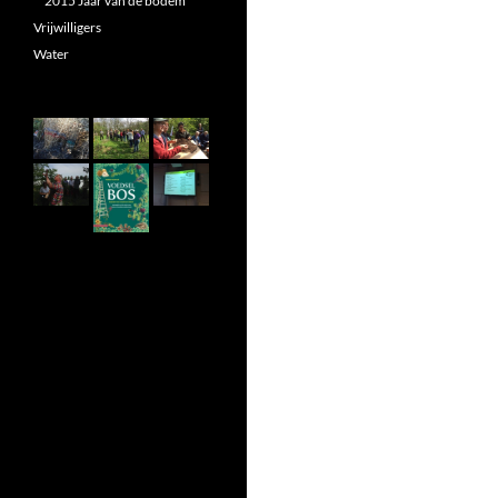
2015 Jaar van de bodem
Vrijwilligers
Water