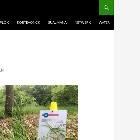
PLÖK
KORTEVONCK
SUALMANA
NETWERK
WATER
EN