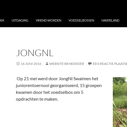
OEK
UITDAGING
VRIEND WORDEN
VOEDSELBOSSEN
HAVERLAND
JONGNL
16 JUNI 2016
WEBSITE BEHEERDER
EEN REACTIE PLAATS
Op 21 mei werd door JongNl Swalmen het
juniorentoernooi georganiseerd, 15 groepen
kwamen door het voedselbos om 5
opdrachten te maken.