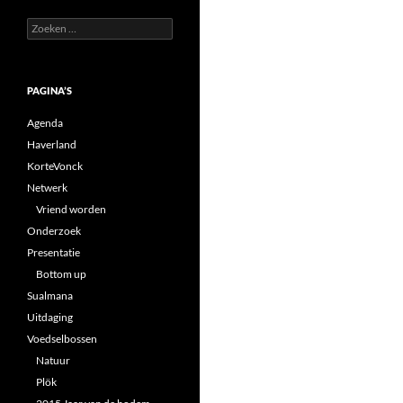
Zoeken
naar:
PAGINA’S
Agenda
Haverland
KorteVonck
Netwerk
Vriend worden
Onderzoek
Presentatie
Bottom up
Sualmana
Uitdaging
Voedselbossen
Natuur
Plök