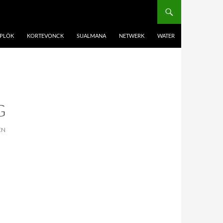
PLÖK
KORTEVONCK
SUALMANA
NETWERK
WATER
G
EN