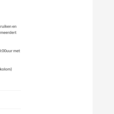
truiken en
rmeerdert
3:00uur met
 kolom)