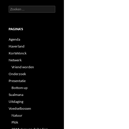
Zoeken
naar:
PAGINA’S
Agenda
Haverland
KorteVonck
Netwerk
Vriend worden
Onderzoek
Presentatie
Bottom up
Sualmana
Uitdaging
Voedselbossen
Natuur
Plök