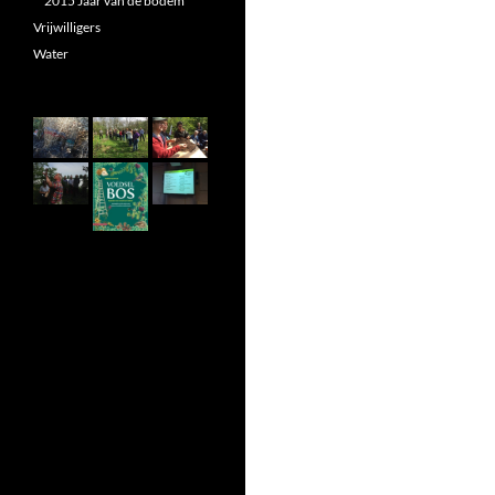
2015 Jaar van de bodem
Vrijwilligers
Water