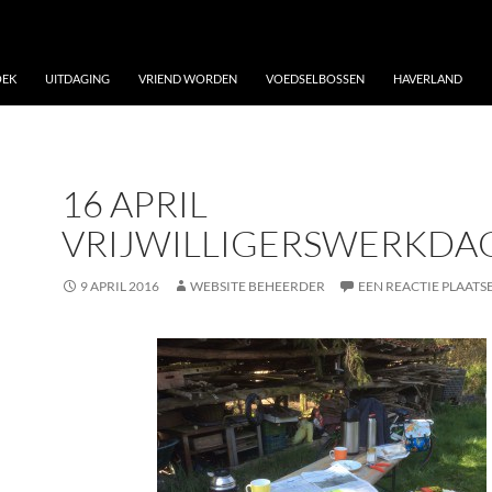
OEK
UITDAGING
VRIEND WORDEN
VOEDSELBOSSEN
HAVERLAND
16 APRIL
VRIJWILLIGERSWERKDA
9 APRIL 2016
WEBSITE BEHEERDER
EEN REACTIE PLAATS