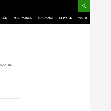
PLÖK
KORTEVONCK
SUALMANA
NETWERK
WATER
PLAATSEN