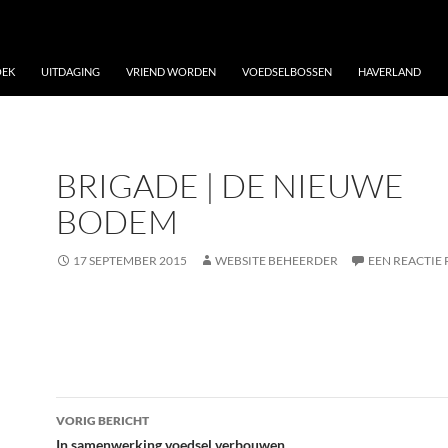
OEK
UITDAGING
VRIEND WORDEN
VOEDSELBOSSEN
HAVERLAND
BRIGADE | DE NIEUWE
BODEM
17 SEPTEMBER 2015
WEBSITE BEHEERDER
EEN REACTIE 
Bericht
VORIG BERICHT
In samenwerking voedsel verbouwen