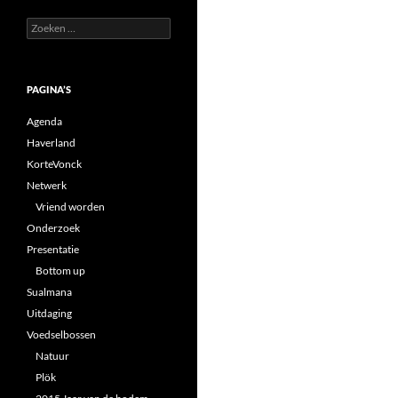
Zoeken
naar:
PAGINA’S
Agenda
Haverland
KorteVonck
Netwerk
Vriend worden
Onderzoek
Presentatie
Bottom up
Sualmana
Uitdaging
Voedselbossen
Natuur
Plök