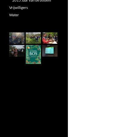
2015 Jaar van de bodem
Vrijwilligers
Water