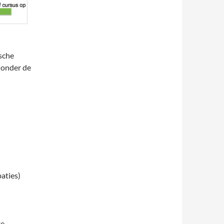
sche
 onder de
aties)
te