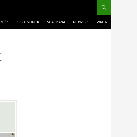
PLÖK
KORTEVONCK
SUALMANA
NETWERK
WATER
E