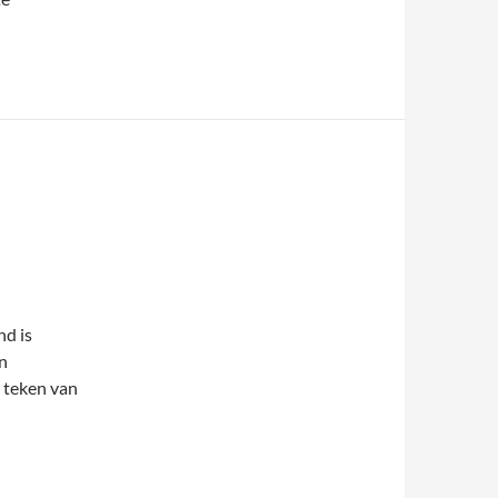
d is
n
 teken van