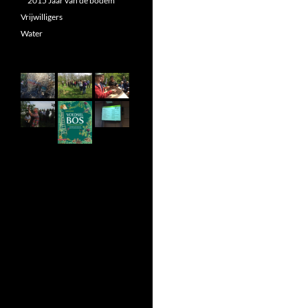
2015 Jaar van de bodem
Vrijwilligers
Water