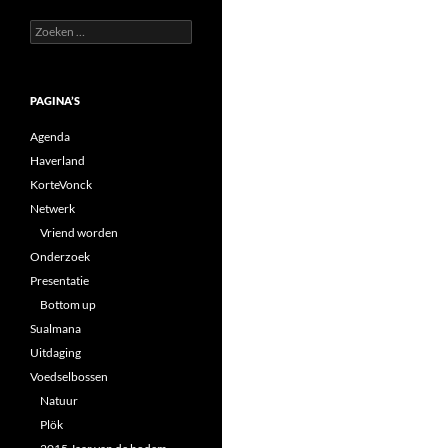
Zoeken
naar:
PAGINA’S
Agenda
Haverland
KorteVonck
Netwerk
Vriend worden
Onderzoek
Presentatie
Bottom up
Sualmana
Uitdaging
Voedselbossen
Natuur
Plök