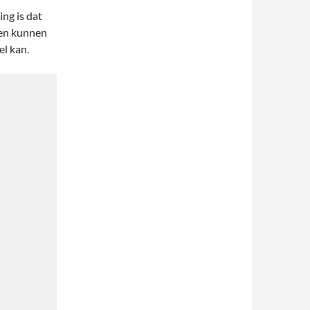
ing is dat
den kunnen
el kan.