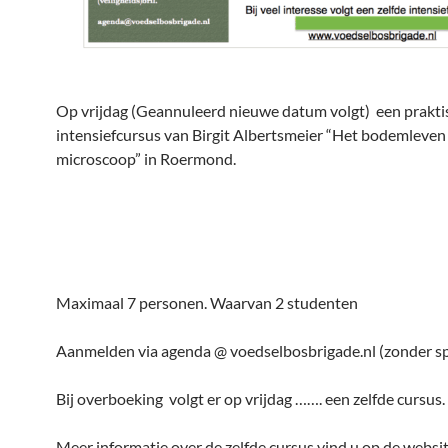
Op vrijdag (Geannuleerd nieuwe datum volgt) een prakti
intensiefcursus van Birgit Albertsmeier “Het bodemleven
microscoop” in Roermond.
Maximaal 7 personen. Waarvan 2 studenten
Aanmelden via agenda @ voedselbosbrigade.nl (zonder sp
Bij overboeking volgt er op vrijdag ……. een zelfde cursus.
Meer informatie over de zelfde cursus vind u op de websi