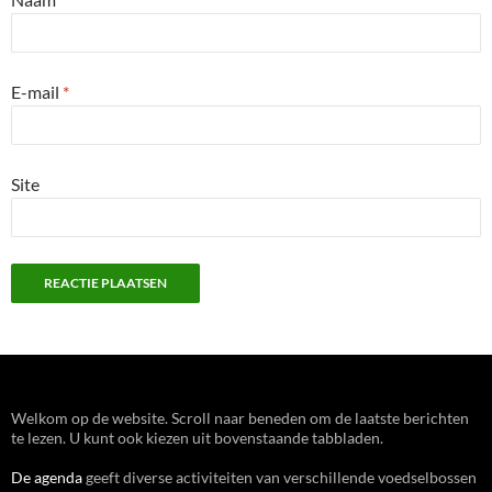
E-mail
*
Site
Welkom op de website. Scroll naar beneden om de laatste berichten
te lezen. U kunt ook kiezen uit bovenstaande tabbladen.
De agenda
geeft diverse activiteiten van verschillende voedselbossen