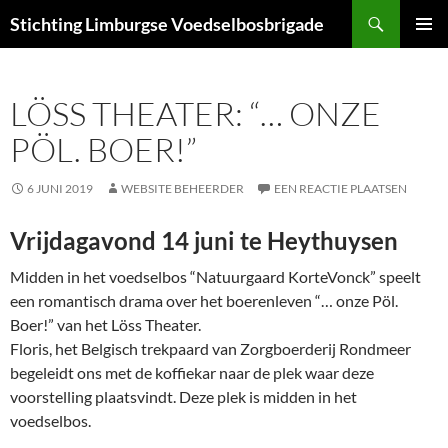
Ga
Zoeken
Stichting Limburgse Voedselbosbrigade
naar
PRIMAI
de
MENU
inhoud
LÖSS THEATER: “… ONZE
PÖL. BOER!”
6 JUNI 2019
WEBSITE BEHEERDER
EEN REACTIE PLAATSEN
Vrijdagavond 14 juni te Heythuysen
Midden in het voedselbos “Natuurgaard KorteVonck” speelt
een romantisch drama over het boerenleven “… onze Pöl.
Boer!” van het Löss Theater.
Floris, het Belgisch trekpaard van Zorgboerderij Rondmeer
begeleidt ons met de koffiekar naar de plek waar deze
voorstelling plaatsvindt. Deze plek is midden in het
voedselbos.