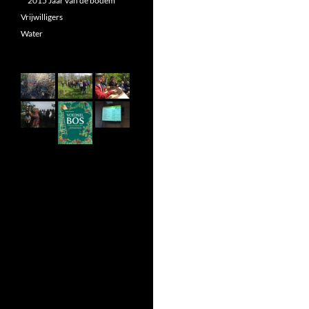
2015 Jaar van de bodem
Vrijwilligers
Water