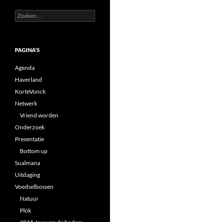
Zoeken
naar:
PAGINA’S
Agenda
Haverland
KorteVonck
Netwerk
Vriend worden
Onderzoek
Presentatie
Bottom up
Sualmana
Uitdaging
Voedselbossen
Natuur
Plök