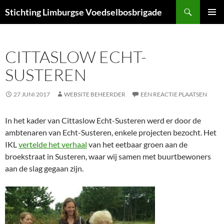
Ga
Zoeken
Stichting Limburgse Voedselbosbrigade
naar
PRIMAI
de
MENU
inhoud
CITTASLOW ECHT-
SUSTEREN
27 JUNI 2017
WEBSITE BEHEERDER
EEN REACTIE PLAATSEN
In het kader van Cittaslow Echt-Susteren werd er door de
ambtenaren van Echt-Susteren, enkele projecten bezocht. Het
IKL
vertelde het verhaal
van het eetbaar groen aan de
broekstraat in Susteren, waar wij samen met buurtbewoners
aan de slag gegaan zijn.