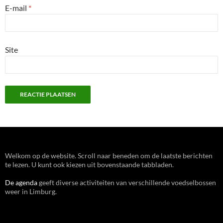
E-mail
*
Site
Welkom op de website. Scroll naar beneden om de laatste berichten
te lezen. U kunt ook kiezen uit bovenstaande tabbladen.
De agenda
geeft diverse activiteiten van verschillende voedselbossen
weer in Limburg.